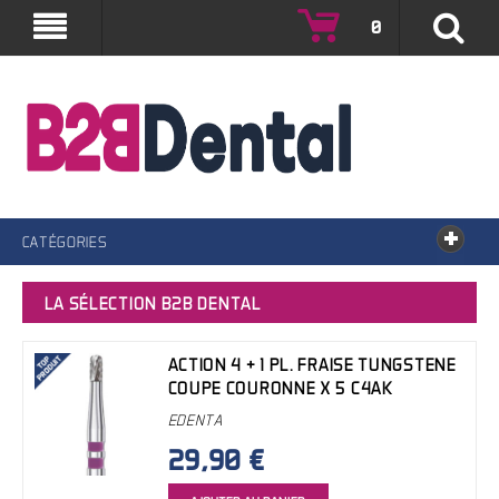
0
B2B Dental by Dental High-Tech
CATÉGORIES
LA SÉLECTION B2B DENTAL
ACTION 4 + 1 PL. FRAISE TUNGSTENE
COUPE COURONNE X 5 C4AK
EDENTA
29,90 €