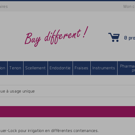
aires
Mon 
0 pr
Pharmac
ion
Tenon
Scellement
Endodontie
Fraises
Instruments
p
gue à usage unique
uer-Lock pour irrigation en différentes contenances.