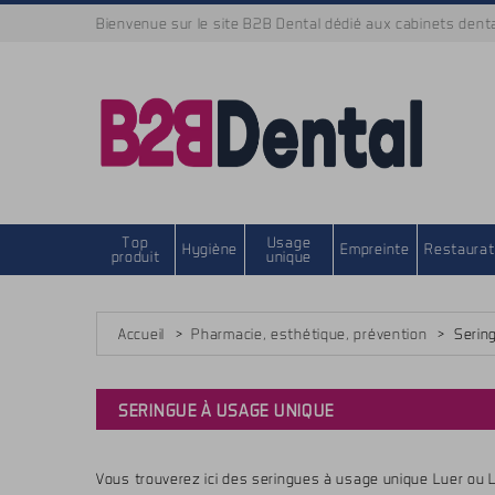
Bienvenue sur le site B2B Dental dédié aux cabinets dent
B2B Dental by Dental High-Tech
Top
Usage
Hygiène
Empreinte
Restaurat
produit
unique
Accueil
>
Pharmacie, esthétique, prévention
>
Serin
SERINGUE À USAGE UNIQUE
Vous trouverez ici des seringues à usage unique Luer ou L