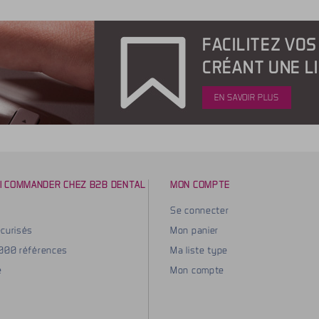
FACILITEZ VO
CRÉANT UNE L
EN SAVOIR PLUS
I COMMANDER CHEZ B2B DENTAL
MON COMPTE
Se connecter
curisés
Mon panier
8000 références
Ma liste type
e
Mon compte