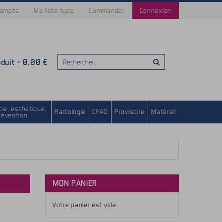
compte
Ma liste type
Commander
Connexion
oduit -
0,00 €
ie, esthétique,
Radiologie
CFAO
Provisoire
Matériel
révention
MON PANIER
Votre panier est vide.